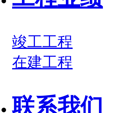
竣工工程
在建工程
联系我们