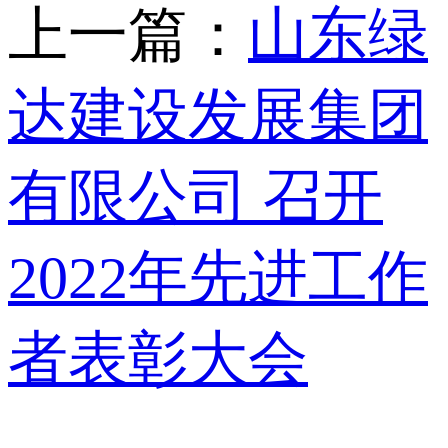
上一篇：
山东绿
达建设发展集团
有限公司 召开
2022年先进工作
者表彰大会