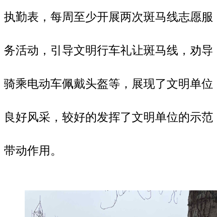
执勤表，每周至少开展两次斑马线志愿服
务活动，引导文明行车礼让斑马线，劝导
骑乘电动车佩戴头盔等，展现了文明单位
良好风采，较好的发挥了文明单位的示范
带动作用。