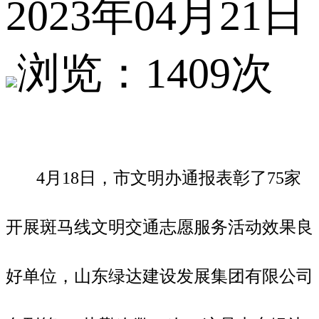
2023年04月21日
浏览：1409次
4月18日，市文明办通报表彰了75家
开展斑马线文明交通志愿服务活动效果良
好单位，山东绿达建设发展集团有限公司