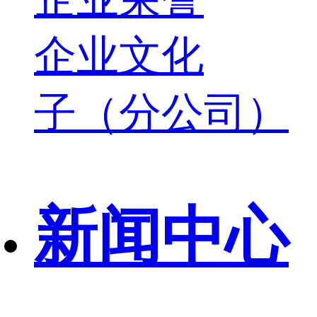
企业文化
子（分公司）
新闻中心