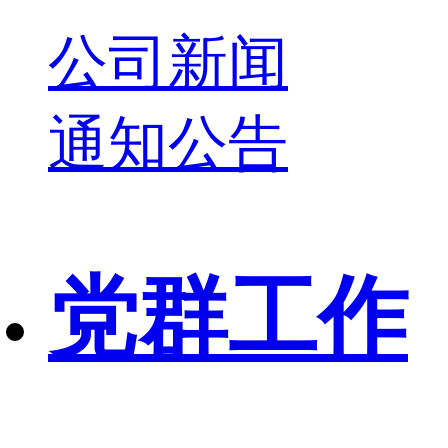
公司新闻
通知公告
党群工作