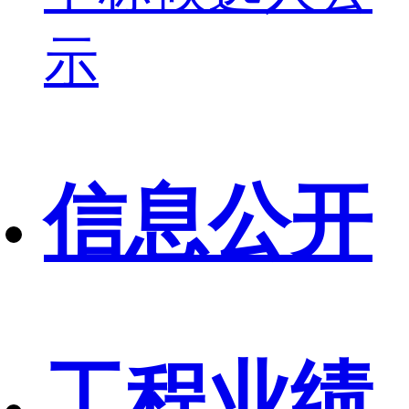
示
信息公开
工程业绩