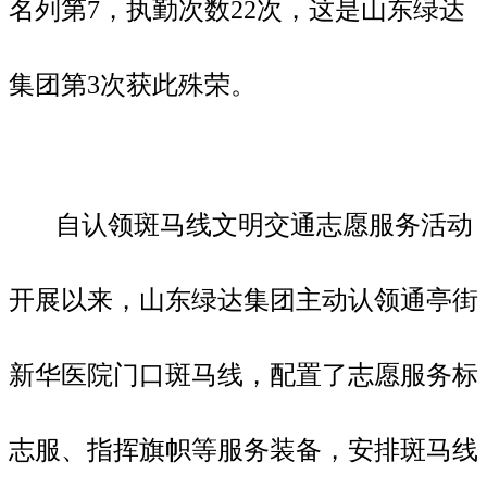
名列第7，执勤次数22次，这是山东绿达
集团第3次获此殊荣。
自认领斑马线文明交通志愿服务活动
开展以来，山东绿达集团主动认领通亭街
新华医院门口斑马线，配置了志愿服务标
志服、指挥旗帜等服务装备，安排斑马线