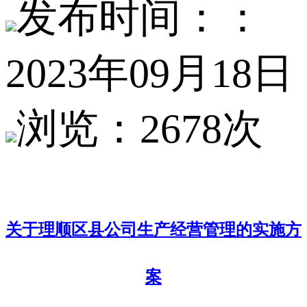
发布时间：：
2023年09月18日
浏览：2678次
关于理顺区县公司生产经营管理的实施方
案