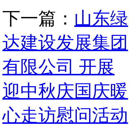
下一篇：
山东绿
达建设发展集团
有限公司 开展
迎中秋庆国庆暖
心走访慰问活动