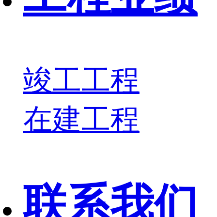
竣工工程
在建工程
联系我们