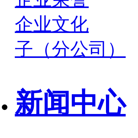
企业文化
子（分公司）
新闻中心