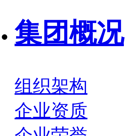
集团概况
组织架构
企业资质
企业荣誉