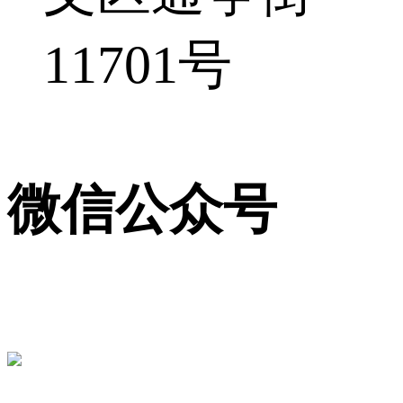
11701号
微信公众号