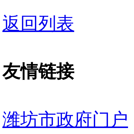
返回列表
友情链接
潍坊市政府门户