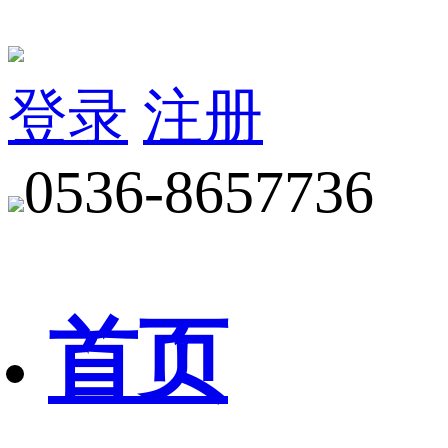
登录
注册
0536-8657736
首页