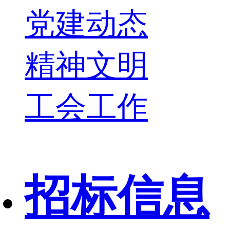
党建动态
精神文明
工会工作
招标信息