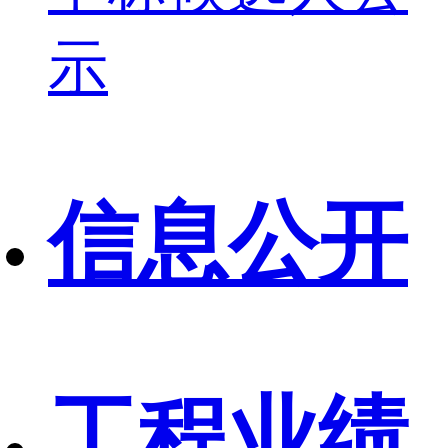
示
信息公开
工程业绩