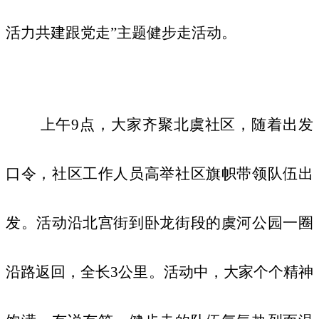
活力共建跟党走”主题健步走活动。
上午9点，大家齐聚北虞社区，随着出发
口令，社区工作人员高举社区旗帜带领队伍出
发。活动沿北宫街到卧龙街段的虞河公园一圈
沿路返回，全长3公里。活动中，大家个个精神