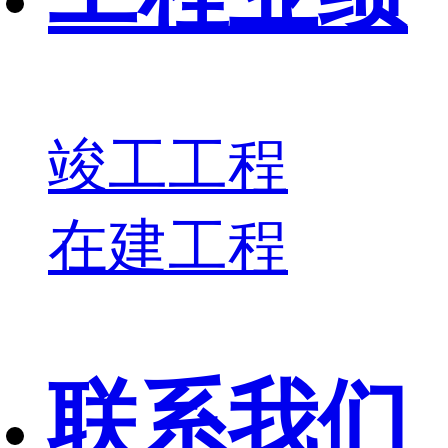
竣工工程
在建工程
联系我们