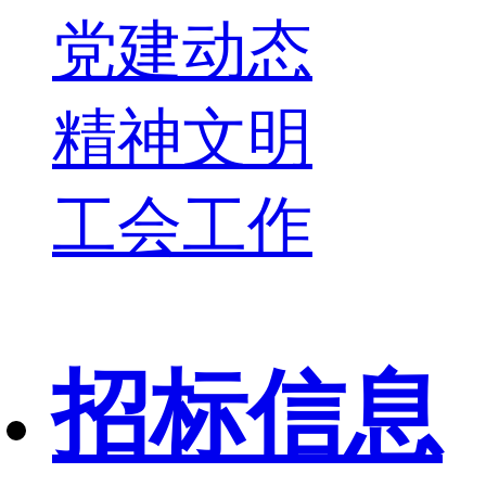
党建动态
精神文明
工会工作
招标信息