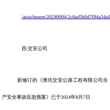
/attachment/20240904/2c8ad5b9d7f94a54a
四
.交安公司
新修订的《潍坊
交安公路工程有限
公司生
产安全事故应急预案》已于
2024年
8
月
7
日