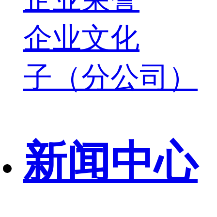
企业文化
子（分公司）
新闻中心