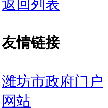
返回列表
友情链接
潍坊市政府门户
网站