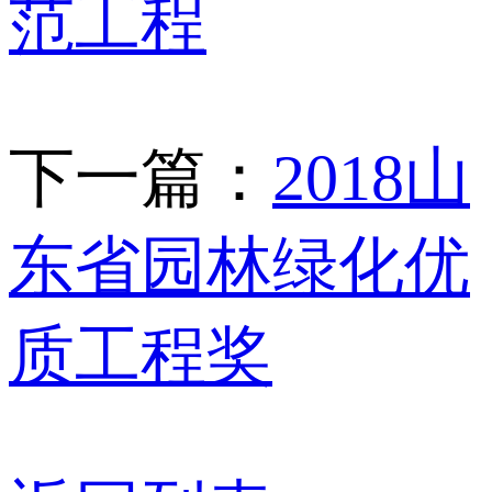
范工程
下一篇：
2018山
东省园林绿化优
质工程奖