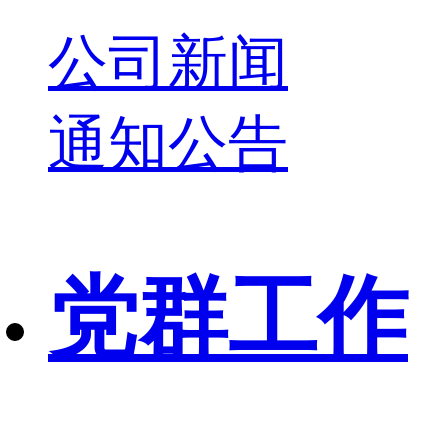
公司新闻
通知公告
党群工作