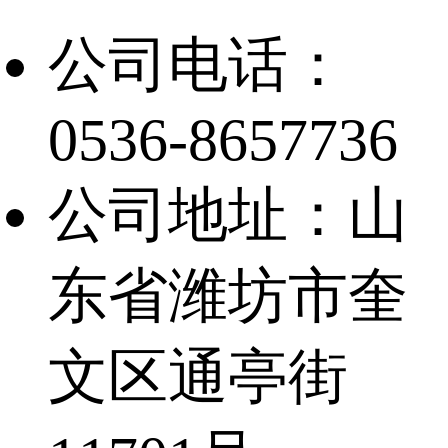
公司电话：
0536-8657736
公司地址：山
东省潍坊市奎
文区通亭街