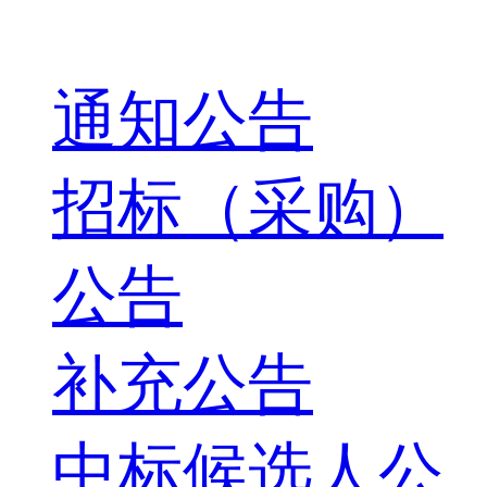
通知公告
招标（采购）
公告
补充公告
中标候选人公