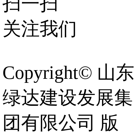
扫一扫
关注我们
Copyright© 山东
绿达建设发展集
团有限公司 版