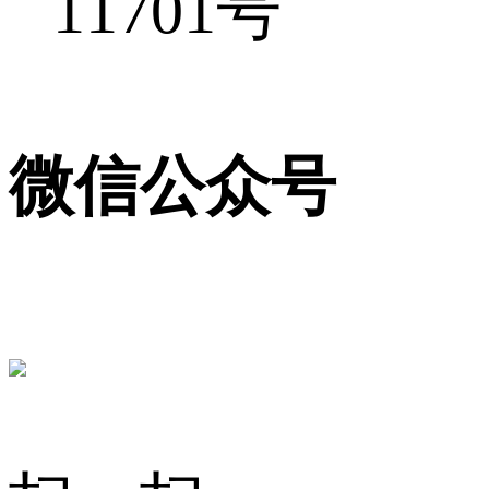
11701号
微信公众号