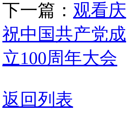
下一篇：
观看庆
祝中国共产党成
立100周年大会
返回列表