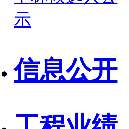
示
信息公开
工程业绩