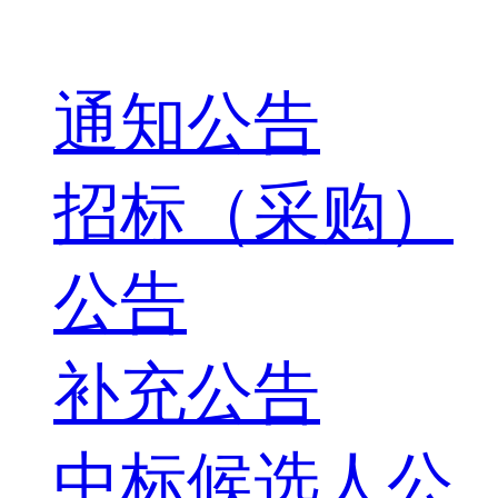
通知公告
招标（采购）
公告
补充公告
中标候选人公