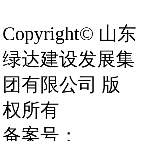
Copyright© 山东
绿达建设发展集
团有限公司 版
权所有
备案号：
鲁ICP