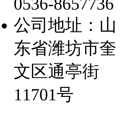
0536-8657736
公司地址：山
东省潍坊市奎
文区通亭街
11701号