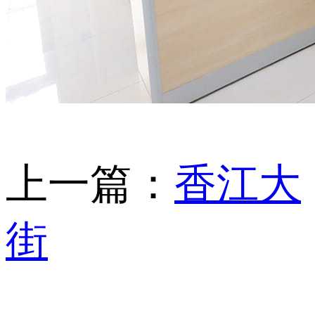
上一篇：
香江大
街