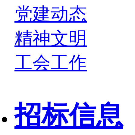
党建动态
精神文明
工会工作
招标信息